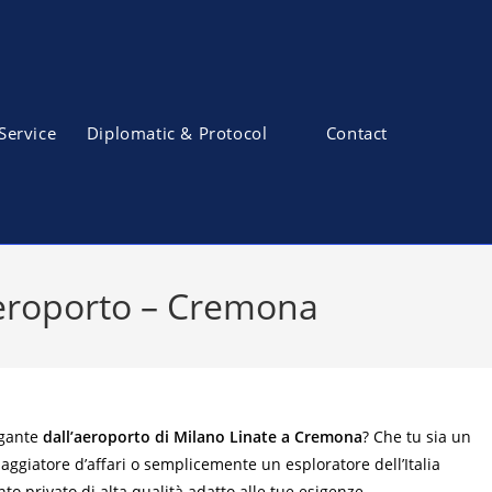
Service
Diplomatic & Protocol
Contact
Aeroporto – Cremona
egante
dall’aeroporto di Milano Linate a Cremona
? Che tu sia un
iaggiatore d’affari o semplicemente un esploratore dell’Italia
nto privato di alta qualità adatto alle tue esigenze.