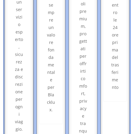
un
oli
se
ent
ser
pre
mp
ro
vizi
miu
re
le
o
m,
un
24
esp
pro
valo
ore
erto
gett
re
pri
,
ati
fon
ma
sicu
per
da
del
rez
offr
me
tras
za e
irti
ntal
feri
disc
co
e
me
rezi
mfo
per
nto
one
rt,
Bla
per
priv
cklu
ogn
acy
x.
i
e
viag
tra
gio.
nqu