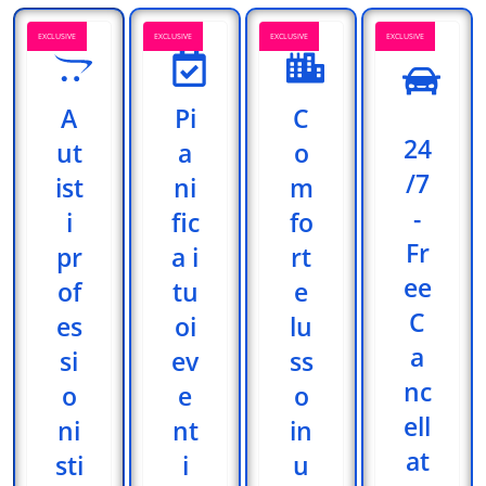
EXCLUSIVE
EXCLUSIVE
EXCLUSIVE
EXCLUSIVE
A
Pi
C
24
ut
a
o
/7
ist
ni
m
-
i
fic
fo
Fr
pr
a i
rt
ee
of
tu
e
C
es
oi
lu
a
si
ev
ss
nc
o
e
o
ell
ni
nt
in
at
sti
i
u