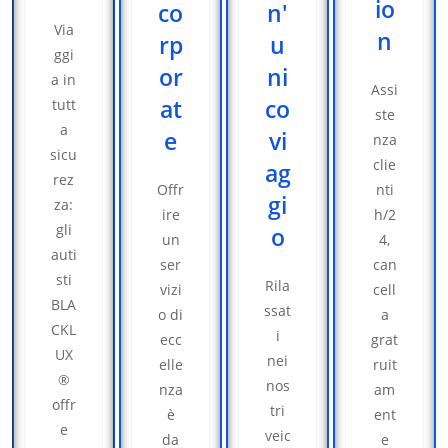
io
co
n'
Via
n
rp
u
ggi
or
ni
a in
Assi
at
co
tutt
ste
a
e
vi
nza
sicu
clie
ag
rez
Offr
nti
gi
za:
ire
h/2
gli
o
un
4,
auti
ser
can
sti
Rila
vizi
cell
BLA
ssat
o di
a
CKL
i
ecc
grat
UX
nei
elle
ruit
®
nos
nza
am
offr
tri
è
ent
e
veic
da
e