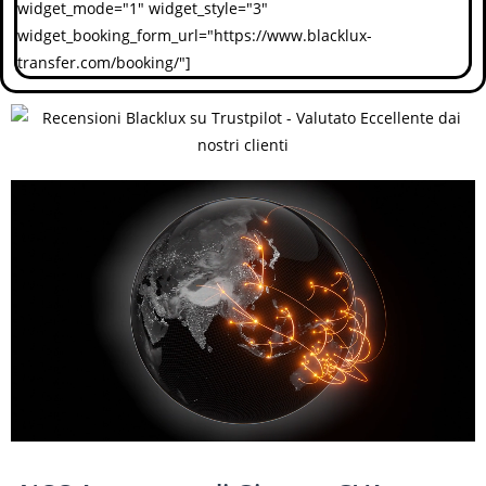
widget_mode="1" widget_style="3"
widget_booking_form_url="https://www.blacklux-
transfer.com/booking/"]