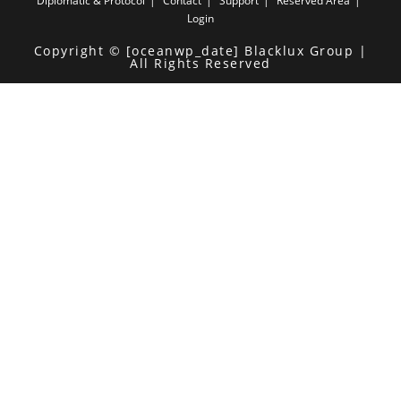
Diplomatic & Protocol
Contact
Support
Reserved Area
Login
Copyright © [oceanwp_date] Blacklux Group |
All Rights Reserved