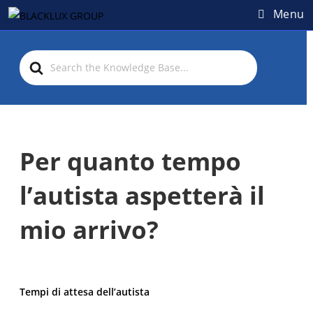
Menu
S
e
a
r
c
h
Per quanto tempo
F
o
l’autista aspetterà il
r
mio arrivo?
Tempi di attesa dell’autista