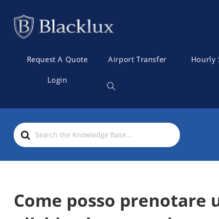
Request A Quote
Airport Transfer
Hourly 
Login
S
e
a
r
c
h
Come posso prenotare u
F
o